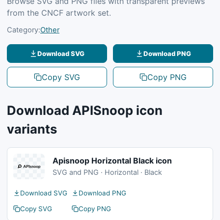
Browse SVG and PNG files with transparent previews
from the CNCF artwork set.
Category:
Other
Download SVG
Download PNG
Copy SVG
Copy PNG
Download APISnoop icon
variants
Apisnoop Horizontal Black icon
SVG and PNG · Horizontal · Black
Download SVG
Download PNG
Copy SVG
Copy PNG